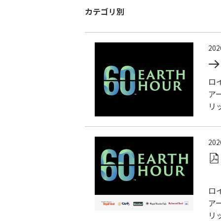
カテゴリ別
20
ロ
ア
リ
20
ロ
ア
リ