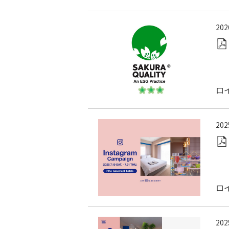
20
ロ
20
ロ
20