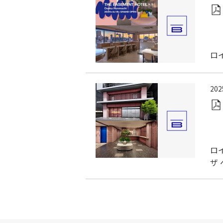
ロ
20
ロ
ザ