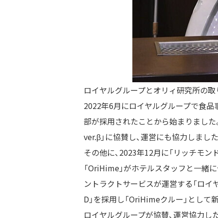
ロイヤルグループとオリィ研究所の取
2022
年
6
月にロイヤルグループで食品
部が採用されたことから始まりました
ver.β
」に協賛し、運営にも協力しました
その他に、
2023
年
12
月に「リッチモン
「
OriHime
」がホテルスタッフと一緒
ントラクトサービスが運営する「ロイ
D
」を採用し「
OriHime
クルー」として
ロイヤルグループが協賛、運営協力し