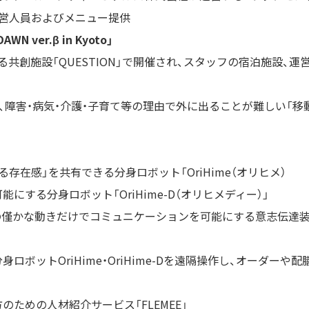
営人員およびメニュー提供
 ver.β in Kyoto」
る共創施設「
QUESTION
」で開催され、スタッフの宿泊施設、運
、障害・病気・介護・子育て等の理由で外に出ることが難しい「
存在感」を共有できる分身ロボット「OriHime（オリヒメ）
する分身ロボット「OriHime-D（オリヒメディー）」
な動きだけでコミュニケーションを可能にする意志伝達装置「OriH
ロボットOriHime・OriHime-Dを遠隔操作し、オーダー
ための人材紹介サービス「FLEMEE」