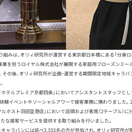
り組みは、オリィ研究所が運営する東京都日本橋にある「分身ロ
事業を担うロイヤル株式会社が展開する家庭用フローズンミール
。その後、オリィ研究所が企画・運営する期間限定地域キャラバ
。
ドホテルプレミア京都四条」においてアシスタントスタッフとし
に体験イベントやソーシャルアワーで接客業務に携わりました。
ヤルホスト羽田空港店」において店頭および客席（
2
テーブル）に
新たな接客サービスを提供する取り組みを行いました。
たキャラバンには延べ
3,553
名の方が参加され、オリィ研究所が