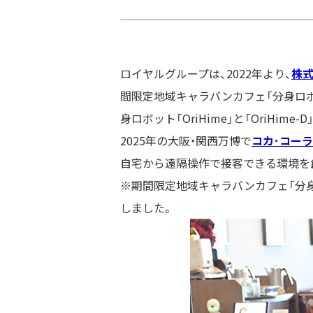
ロイヤルグループは、
2022
年より、
株
間限定地域キャラバンカフェ「分身ロ
身ロボット「
OriHime
」と「
OriHime-D
2025年の大阪・関西万博で
コカ･コー
自宅から遠隔操作で接客できる環境を
※期間限定地域キャラバンカフェ「分
しました。