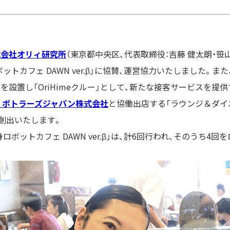
式会社オリィ研究所
（東京都中央区、代表取締役：吉藤 健太朗・笹
ボットカフェ
DAWN ver.β
」に協賛、運営協力いたしました。また
」を設置し「
OriHime
クルー」として、新たな接客サービスを提供
ラ ボトラーズジャパン株式会社
と協働出店する「ラウンジ＆ダイ
創出いたします。
身ロボットカフェ
DAWN ver.β
」は、計
6
回行われ、そのうち
4
回を