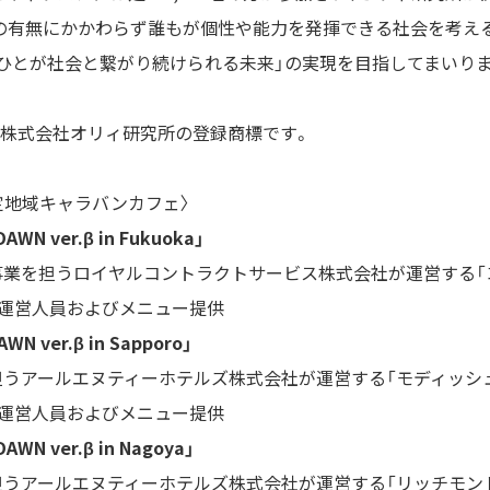
害の有無にかかわらず誰もが個性や能力を発揮できる社会を考え
のひとが社会と繋がり続けられる未来」の実現を目指してまいり
ェ」は株式会社オリィ研究所の登録商標です。
定地域キャラバンカフェ〉
 ver.β in Fukuoka」
業を担うロイヤルコントラクトサービス株式会社が運営する「
と運営人員およびメニュー提供
ver.β in Sapporo」
うアールエヌティーホテルズ株式会社が運営する「モディッシュ
と運営人員およびメニュー提供
 ver.β in Nagoya」
うアールエヌティーホテルズ株式会社が運営する「リッチモン