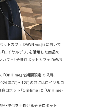
ボットカフェ
DAWN ver.β
」において
「ロイヤルデリ」を活用した商品の一
ンカフェ「分身ロボットカフェ
DAWN
て「
OriHime
」を期間限定で採用、
2024
年
7
月～
12
月の間にはロイヤルコ
分身ロボット「
OriHime
」と「
OriHime-
開発・提供を手掛ける分身ロボット